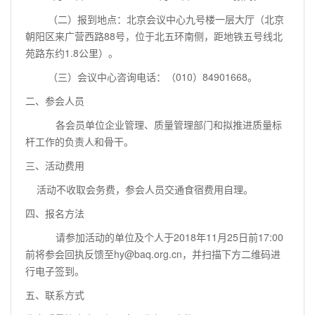
（二）报到地点：北京会议中心九号楼一层大厅（北京
朝阳区来广营西路
88
号，位于北五环南侧，距地铁五号线北
苑路东约
1.8
公里）。
（三）会议中心咨询电话：（
010
）
84901668
。
二
、参会人员
各会员单位企业管理、质量管理部门和拟推进质量标
杆工作的负责人和骨干。
三、活动费用
活动不收取会务费，参会人员交通食宿费用自理。
四、报名方法
请参加活动的单位及个人于2018年11月25日前17:00
前将参会回执反馈至hy@baq.org.cn，并扫描下方二维码进
行电子签到。
五
、联系方式